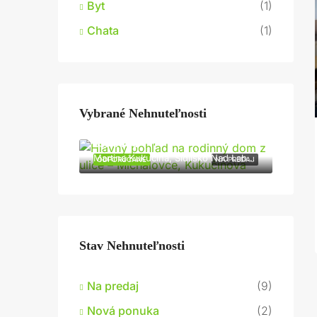
Byt
(1)
Chata
(1)
Vybrané Nehnuteľnosti
335 000€
Martina Kukučína, Sídlisko Nad Laborcom, Stráňany, Michalovce, okres Michalovce, Košický kraj, Východné Slovensko, 071 01, Slovensko
ODPORÚČANÉ
NA PREDAJ
Stav Nehnuteľnosti
Na predaj
(9)
Nová ponuka
(2)