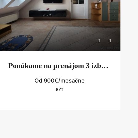
Ponúkame na prenájom 3 izbový mezonetový byt na námestí v Michalovciach.
Od
900€/mesačne
BYT