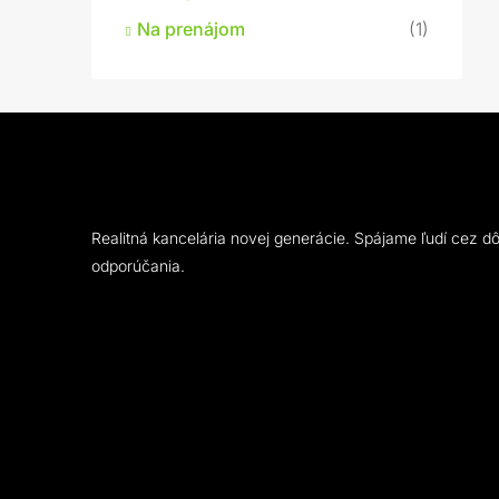
Na prenájom
(1)
Realitná kancelária novej generácie. Spájame ľudí cez d
odporúčania.